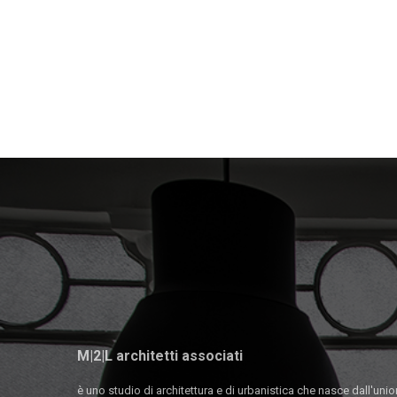
M|2|L architetti associati
è uno studio di architettura e di urbanistica che nasce dall'unio