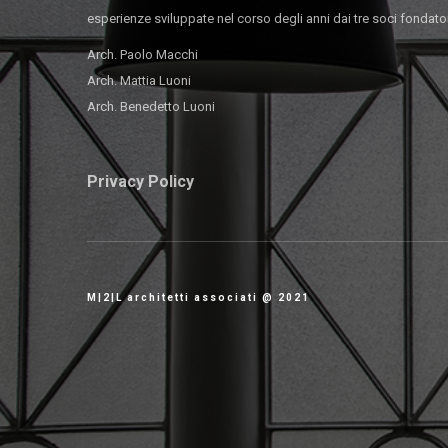
esperienze sviluppate nel corso degli anni dai tre soci fondator
Arch. Paolo Macchi
Arch. Mattia Luoni
Arch. Benedetto Luoni
Privacy Policy
M|2|L architetti associati @ 2021