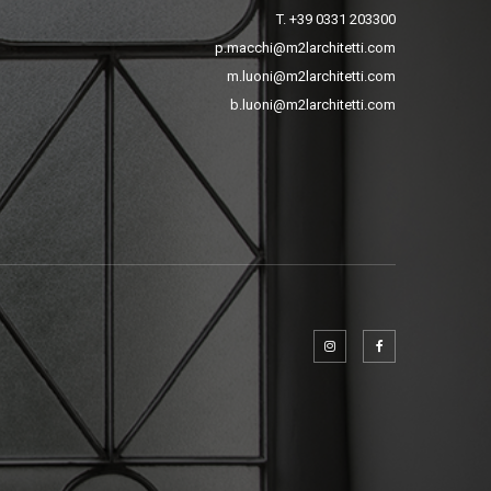
T. +39 0331 203300
p.macchi@m2larchitetti.com
m.luoni@m2larchitetti.com
b.luoni@m2larchitetti.com