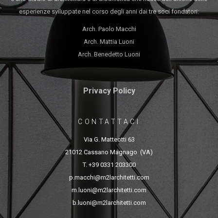
esperienze sviluppate nel corso degli anni dai tre soci fondatori:
Arch. Paolo Macchi
Arch. Mattia Luoni
Arch. Benedetto Luoni
Privacy Policy
CONTATTACI
Via G. Matteotti 63
21012 Cassano Magnago (VA)
T. +39 0331 203300
p.macchi@m2larchitetti.com
m.luoni@m2larchitetti.com
b.luoni@m2larchitetti.com