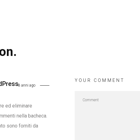
on.
YOUR COMMENT
dPress
8 anni ago
re ed eliminare
mmenti nella bacheca.
to sono forniti da