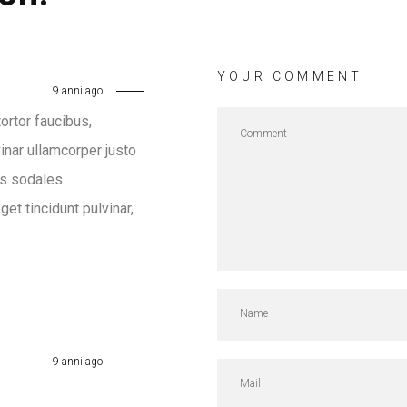
YOUR COMMENT
9 anni ago
ortor faucibus,
nar ullamcorper justo
uis sodales
et tincidunt pulvinar,
9 anni ago