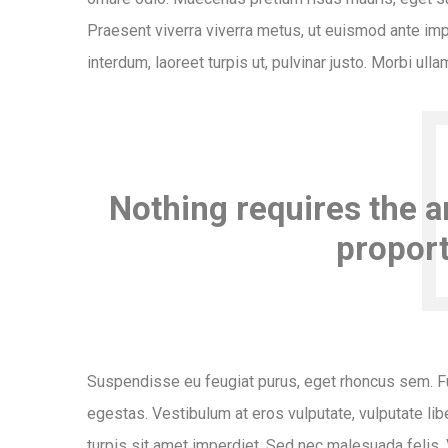
Praesent viverra viverra metus, ut euismod ante imp
interdum, laoreet turpis ut, pulvinar justo. Morbi ull
Nothing requires the a
proport
Suspendisse eu feugiat purus, eget rhoncus sem. Fus
egestas. Vestibulum at eros vulputate, vulputate liber
turpis sit amet imperdiet. Sed nec malesuada felis.