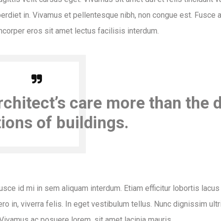
erdiet in. Vivamus et pellentesque nibh, non congue est. Fusce a
amcorper eros sit amet lectus facilisis interdum.
rchitect’s care more than the 
ions of buildings.
ce id mi in sem aliquam interdum. Etiam efficitur lobortis lacus
o in, viverra felis. In eget vestibulum tellus. Nunc dignissim ultr
 Vivamus ac posuere lorem, sit amet lacinia mauris.