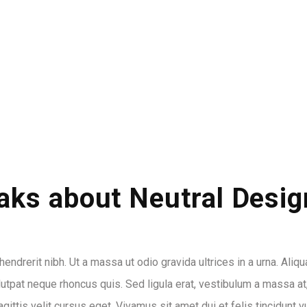
aks about Neutral Desig
 hendrerit nibh. Ut a massa ut odio gravida ultrices in a urna. Ali
lutpat neque rhoncus quis. Sed ligula erat, vestibulum a massa at,
ttis velit cursus eget. Vivamus sit amet dui et felis tincidunt v