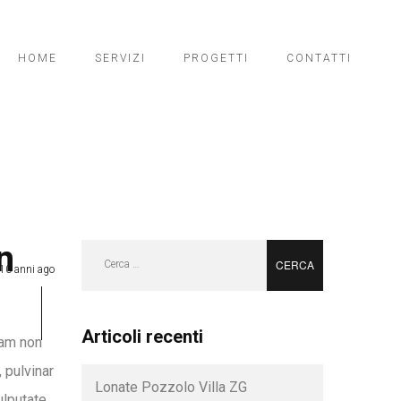
HOME
SERVIZI
PROGETTI
CONTATTI
n
Ricerca
10 anni ago
per:
Articoli recenti
quam non
 pulvinar
Lonate Pozzolo Villa ZG
ulputate.