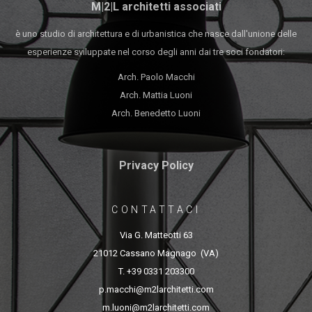
M|2|L architetti associati
è uno studio di architettura e di urbanistica che nasce dall'unione delle
esperienze sviluppate nel corso degli anni dai tre soci fondatori:
Arch. Paolo Macchi
Arch. Mattia Luoni
Arch. Benedetto Luoni
Privacy Policy
CONTATTACI
Via G. Matteotti 63
21012 Cassano Magnago (VA)
T. +39 0331 203300
p.macchi@m2larchitetti.com
m.luoni@m2larchitetti.com