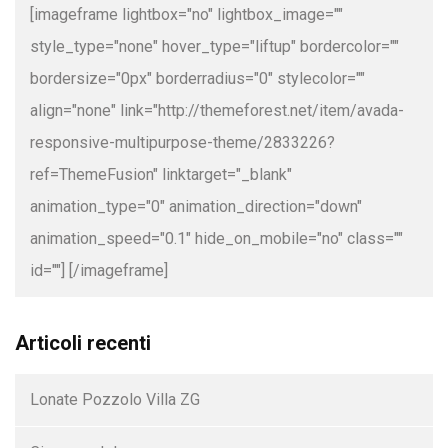
[imageframe lightbox="no" lightbox_image=""
style_type="none" hover_type="liftup" bordercolor=""
bordersize="0px" borderradius="0" stylecolor=""
align="none" link="http://themeforest.net/item/avada-
responsive-multipurpose-theme/2833226?
ref=ThemeFusion" linktarget="_blank"
animation_type="0" animation_direction="down"
animation_speed="0.1" hide_on_mobile="no" class=""
id=""]
[/imageframe]
Articoli recenti
Lonate Pozzolo Villa ZG