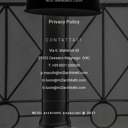
Arch. Benedetto Luoni
Privacy Policy
CONTATTACI
Via G. Matteotti 63
21012 Cassano Magnago (VA)
T. +39 0331 203300
p.macchi@m2larchitetti.com
m.luoni@m2larchitetti.com
b.luoni@m2larchitetti.com
M|2|L architetti associati @ 2021